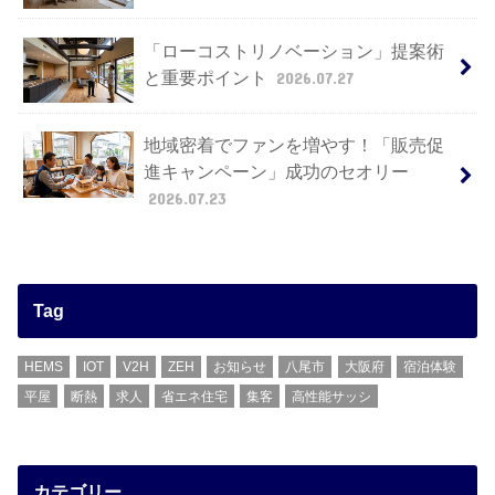
「ローコストリノベーション」提案術
と重要ポイント
2026.07.27
地域密着でファンを増やす！「販売促
進キャンペーン」成功のセオリー
2026.07.23
Tag
HEMS
IOT
V2H
ZEH
お知らせ
八尾市
大阪府
宿泊体験
平屋
断熱
求人
省エネ住宅
集客
高性能サッシ
カテゴリー