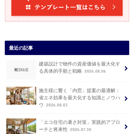
最近の記事
建築設計で物件の資産価値を最大化す
る具体的手順と戦略
2026.08.06
施主様に響く「内窓」提案の最適解：
省エネ効果を最大化する知識とノウハ
ウ
2026.08.03
「エコ住宅の暑さ対策」実践的アプロ
ーチと将来性
2026.07.30