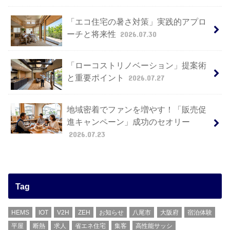
「エコ住宅の暑さ対策」実践的アプロ
ーチと将来性
2026.07.30
「ローコストリノベーション」提案術
と重要ポイント
2026.07.27
地域密着でファンを増やす！「販売促
進キャンペーン」成功のセオリー
2026.07.23
Tag
HEMS
IOT
V2H
ZEH
お知らせ
八尾市
大阪府
宿泊体験
平屋
断熱
求人
省エネ住宅
集客
高性能サッシ