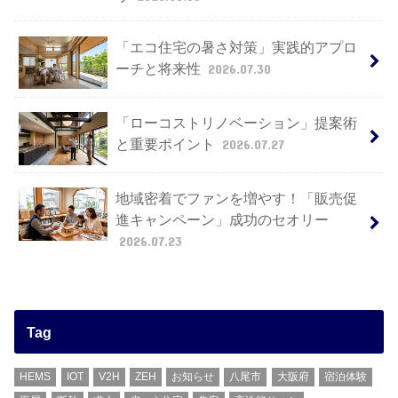
「エコ住宅の暑さ対策」実践的アプロ
ーチと将来性
2026.07.30
「ローコストリノベーション」提案術
と重要ポイント
2026.07.27
地域密着でファンを増やす！「販売促
進キャンペーン」成功のセオリー
2026.07.23
Tag
HEMS
IOT
V2H
ZEH
お知らせ
八尾市
大阪府
宿泊体験