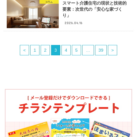
コラム
スマート介護住宅の現状と技術的
要素：次世代の「安心な家づく
り」
2026.04.16
<
1
2
3
4
5
…
39
>