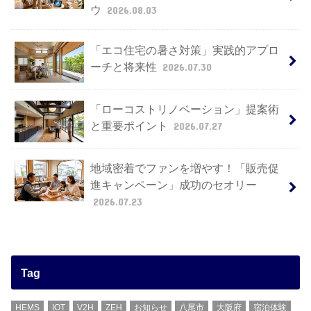
ウ
2026.08.03
「エコ住宅の暑さ対策」実践的アプロ
ーチと将来性
2026.07.30
「ローコストリノベーション」提案術
と重要ポイント
2026.07.27
地域密着でファンを増やす！「販売促
進キャンペーン」成功のセオリー
2026.07.23
Tag
HEMS
IOT
V2H
ZEH
お知らせ
八尾市
大阪府
宿泊体験