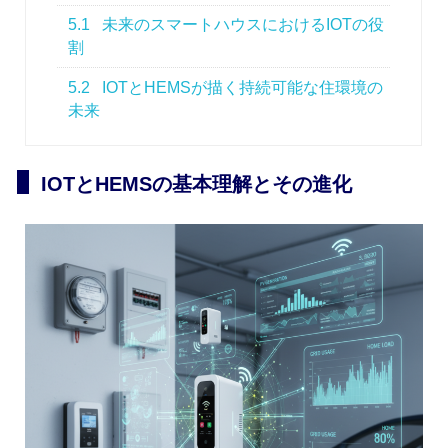
5.1
未来のスマートハウスにおけるIOTの役
割
5.2
IOTとHEMSが描く持続可能な住環境の
未来
IOTとHEMSの基本理解とその進化