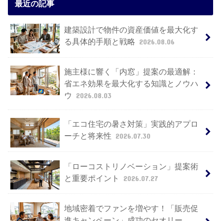
最近の記事
建築設計で物件の資産価値を最大化す
る具体的手順と戦略
2026.08.06
施主様に響く「内窓」提案の最適解：
省エネ効果を最大化する知識とノウハ
ウ
2026.08.03
「エコ住宅の暑さ対策」実践的アプロ
ーチと将来性
2026.07.30
「ローコストリノベーション」提案術
と重要ポイント
2026.07.27
地域密着でファンを増やす！「販売促
進キャンペーン」成功のセオリー