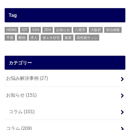
Tag
HEMS
IOT
V2H
ZEH
お知らせ
八尾市
大阪府
宿泊体験
平屋
断熱
求人
省エネ住宅
集客
高性能サッシ
カテゴリー
お悩み解決事例
(27)
お知らせ
(151)
コラム
(101)
コラム
(209)