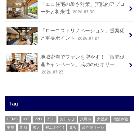
「エコ住宅の暑さ対策」実践的アプロ
ーチと将来性
2026.07.30
「ローコストリノベーション」提案術
と重要ポイント
2026.07.27
地域密着でファンを増やす！「販売促
進キャンペーン」成功のセオリー
2026.07.23
Tag
HEMS
IOT
V2H
ZEH
お知らせ
八尾市
大阪府
宿泊体験
平屋
断熱
求人
省エネ住宅
集客
高性能サッシ