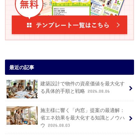
最近の記事
建築設計で物件の資産価値を最大化す
る具体的手順と戦略
2026.08.06
施主様に響く「内窓」提案の最適解：
省エネ効果を最大化する知識とノウハ
ウ
2026.08.03